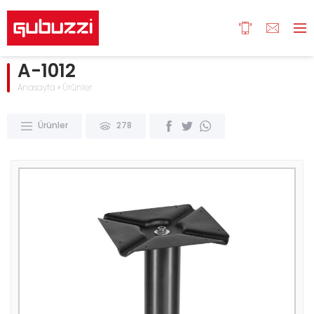
A-1012
Anasayfa
»
Ürünler
Ürünler
278