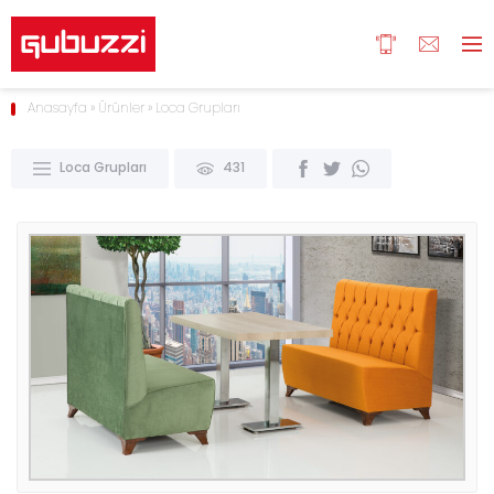
Anasayfa
»
Ürünler
»
Loca Grupları
Loca Grupları
431