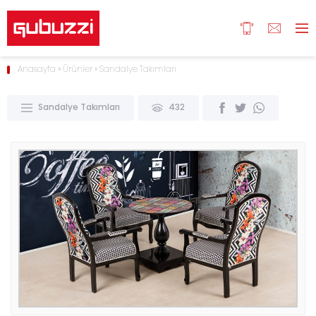
Anasayfa
»
Ürünler
»
Sandalye Takımları
Sandalye Takımları
432