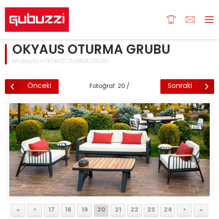
OKYAUS OTURMA GRUBU
Anasayfa
»
OKYAUS OTURMA GRUBU
Önceki
Sonraki
Fotoğraf: 20 /
124
«
<
17
18
19
20
21
22
23
24
>
»